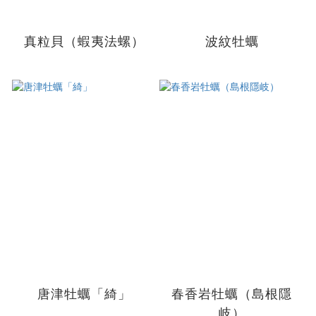
真粒貝（蝦夷法螺）
波紋牡蠣
唐津牡蠣「綺」
春香岩牡蠣（島根隱
岐）