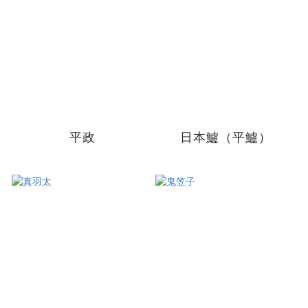
平政
日本鱸（平鱸）