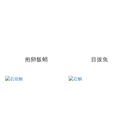
抱卵飯蛸
目拔魚