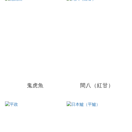
鬼虎魚
間八（紅甘）