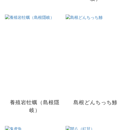
養殖岩牡蠣（島根隱
島根どんちっち鯵
岐）