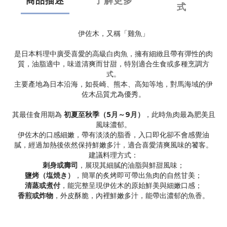
商品描述
了解更多
式
伊佐木，又稱「雞魚」
是日本料理中廣受喜愛的高級白肉魚，擁有細緻且帶有彈性的肉
質，油脂適中，味道清爽而甘甜，特別適合生食或多種烹調方
式。
主要產地為日本沿海，如長崎、熊本、高知等地，對馬海域的伊
佐木品質尤為優秀。
其最佳食用期為
初夏至秋季（5月～9月）
，此時魚肉最為肥美且
風味濃郁。
伊佐木的口感細嫩，帶有淡淡的脂香，入口即化卻不會感覺油
膩，經過加熱後依然保持鮮嫩多汁，適合喜愛清爽風味的饕客。
建議料理方式：
刺身或壽司
，展現其細膩的油脂與鮮甜風味；
鹽烤（塩焼き）
，簡單的炙烤即可帶出魚肉的自然甘美；
清蒸或煮付
，能完整呈現伊佐木的原始鮮美與細嫩口感；
香煎或炸物
，外皮酥脆，內裡鮮嫩多汁，能帶出濃郁的魚香。