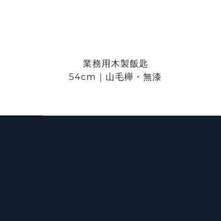
業務用木製飯匙
54cm｜山毛櫸・無漆