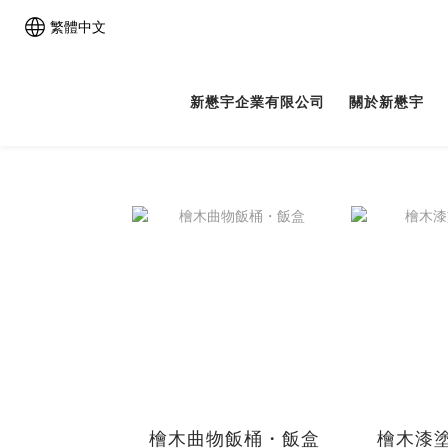
繁體中文
新懋宇企業有限公司
關於新懋宇
檜木曲物飯桶・飯盒
檜木漆