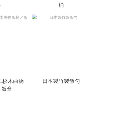
）
桶
工杉木曲物
日本製竹製飯勺
／飯盒