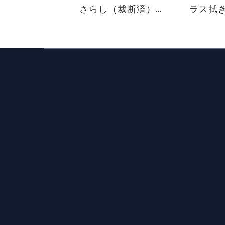
さらし（裁断済）
ラス拭
16×16cm