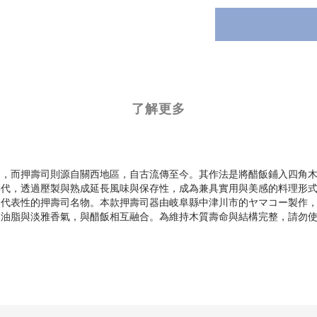
了解更多
司，而押壽司則源自關西地區，自古流傳至今。其作法是將醋飯鋪入四角
年代，透過壓製與熟成延長風味與保存性，成為兼具實用與美感的料理形
代表性的押壽司名物。本款押壽司器由岐阜縣中津川市的ヤマコー製作，品
然油脂與淡雅香氣，與醋飯相互融合。為維持木質壽命與結構完整，請勿