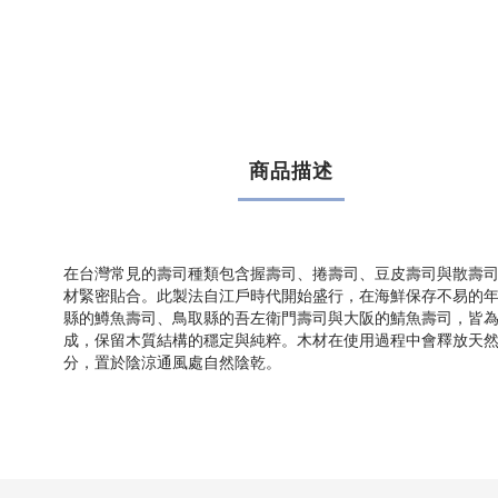
商品描述
在台灣常見的壽司種類包含握壽司、捲壽司、豆皮壽司與散壽
材緊密貼合。此製法自江戶時代開始盛行，在海鮮保存不易的
縣的鱒魚壽司、鳥取縣的吾左衛門壽司與大阪的鯖魚壽司，皆為
成，保留木質結構的穩定與純粹。木材在使用過程中會釋放天
分，置於陰涼通風處自然陰乾。