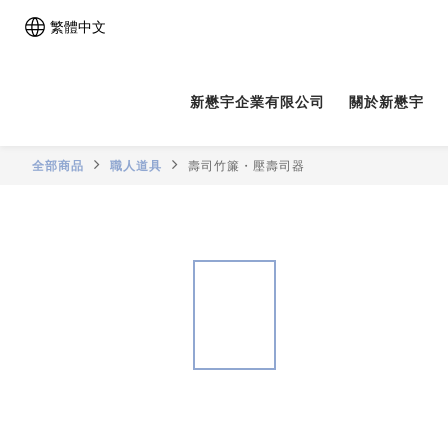
繁體中文
新懋宇企業有限公司
關於新懋宇
全部商品
職人道具
壽司竹簾・壓壽司器