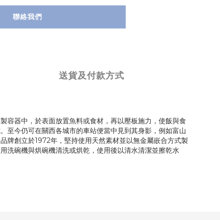
聯絡我們
送貨及付款方式
木製容器中，於表面放置魚料或食材，再以壓板施力，使飯與食
式。至今仍可在關西各城市的車站便當中見到其身影，例如富山
牌創立於1972年，堅持使用天然素材並以無金屬嵌合方式製
使用洗碗機與烘碗機清洗或烘乾，使用後以清水清潔並擦乾水