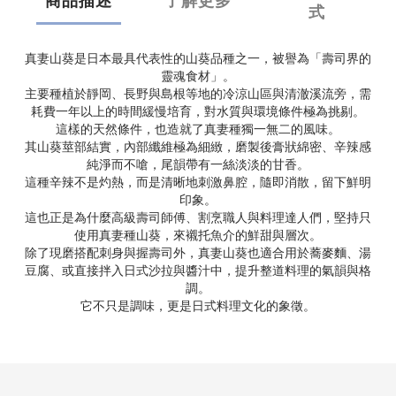
商品描述
了解更多
式
真妻山葵是日本最具代表性的山葵品種之一，被譽為「壽司界的
靈魂食材」。
主要種植於靜岡、長野與島根等地的冷涼山區與清澈溪流旁，需
耗費一年以上的時間緩慢培育，對水質與環境條件極為挑剔。
這樣的天然條件，也造就了真妻種獨一無二的風味。
其山葵莖部結實，內部纖維極為細緻，磨製後膏狀綿密、辛辣感
純淨而不嗆，尾韻帶有一絲淡淡的甘香。
這種辛辣不是灼熱，而是清晰地刺激鼻腔，隨即消散，留下鮮明
印象。
這也正是為什麼高級壽司師傅、割烹職人與料理達人們，堅持只
使用真妻種山葵，來襯托魚介的鮮甜與層次。
除了現磨搭配刺身與握壽司外，真妻山葵也適合用於蕎麥麵、湯
豆腐、或直接拌入日式沙拉與醬汁中，提升整道料理的氣韻與格
調。
它不只是調味，更是日式料理文化的象徵。