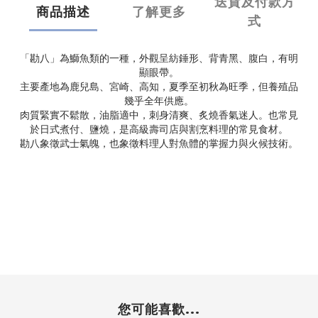
送貨及付款方
商品描述
了解更多
式
「勘八」為鰤魚類的一種，外觀呈紡錘形、背青黑、腹白，有明
顯眼帶。
主要產地為鹿兒島、宮崎、高知，夏季至初秋為旺季，但養殖品
幾乎全年供應。
肉質緊實不鬆散，油脂適中，刺身清爽、炙燒香氣迷人。也常見
於日式煮付、鹽燒，是高級壽司店與割烹料理的常見食材。
勘八象徵武士氣魄，也象徵料理人對魚體的掌握力與火候技術。
您可能喜歡...