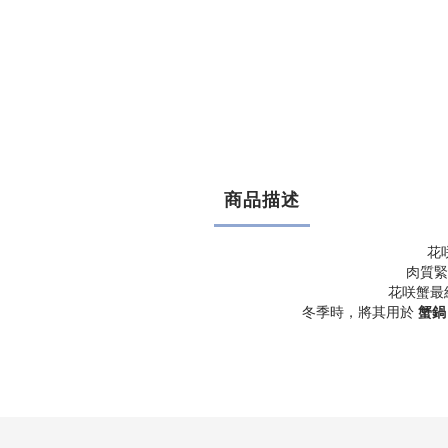
商品描述
花
肉質緊
花咲蟹最
冬季時，將其用於
蟹鍋