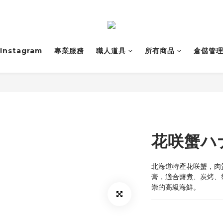
Instagram
專業服務
職人道具
所有商品
倉儲管
花咲蟹ハ
北海道特產花咲蟹，肉
膏，適合鹽煮、炭烤、
崇的高級海鮮。