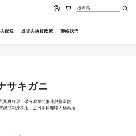
理與配送
退貨與換貨政策
聯絡我們
ナサキガニ
質紮實鮮甜，帶有濃厚的蟹味與豐富蟹
蟹鍋或刺身享用，是日本料理職人極為推