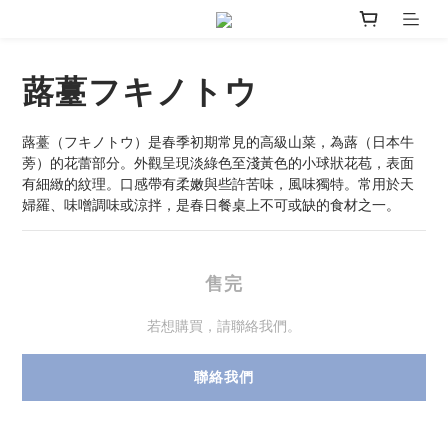
蕗薹フキノトウ
蕗薹（フキノトウ）是春季初期常見的高級山菜，為蕗（日本牛
蒡）的花蕾部分。外觀呈現淡綠色至淺黃色的小球狀花苞，表面
有細緻的紋理。口感帶有柔嫩與些許苦味，風味獨特。常用於天
婦羅、味噌調味或涼拌，是春日餐桌上不可或缺的食材之一。
售完
若想購買，請聯絡我們。
聯絡我們