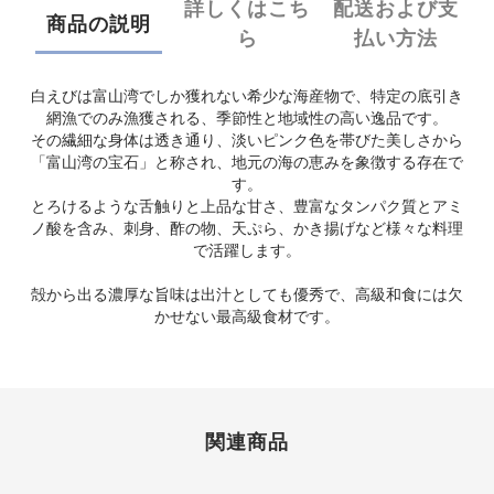
詳しくはこち
配送および支
商品の説明
ら
払い方法
白えびは富山湾でしか獲れない希少な海産物で、特定の底引き
網漁でのみ漁獲される、季節性と地域性の高い逸品です。
その繊細な身体は透き通り、淡いピンク色を帯びた美しさから
「富山湾の宝石」と称され、地元の海の恵みを象徴する存在で
す。
とろけるような舌触りと上品な甘さ、豊富なタンパク質とアミ
ノ酸を含み、刺身、酢の物、天ぷら、かき揚げなど様々な料理
で活躍します。
殻から出る濃厚な旨味は出汁としても優秀で、高級和食には欠
かせない最高級食材です。
関連商品