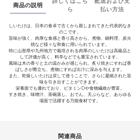
詳しくはこち
配送および支
商品の説明
ら
払い方法
しいたけは、日本の食卓で古くから親しまれてきた代表的なき
のこです。
旨味が強く、肉厚な食感と香り高さから、煮物、鍋料理、炭火
焼など様々な和食に用いられています。
特に山形県や九州地方で栽培される肉厚のしいたけは高級品と
して評価が高く、料亭などでも重宝されています。
風味は木の香りと土の温かみが感じられ、炙り焼きにすれば香
ばしさが際立ち、煮物にすれば出汁に深みを与えます。
また、乾燥しいたけは戻して使うことで、さらに凝縮された旨
味を引き出すことができます。
栄養面でも優れており、ビタミンDや食物繊維が豊富。
すき焼き、味噌汁、茶碗蒸し、おでん、天ぷらなど、あらゆる
場面で活躍する万能食材です。
関連商品