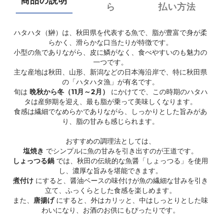
商品の説明
ら
払い方法
ハタハタ（鰰）は、秋田県を代表する魚で、脂が豊富で身が柔
らかく、滑らかな口当たりが特徴です。
小型の魚でありながら、皮に鱗がなく、食べやすいのも魅力の
一つです。
主な産地は秋田、山形、新潟などの日本海沿岸で、特に秋田県
の「ハタハタ漁」が有名です。
旬は
晩秋から冬（11月～2月）
にかけてで、この時期のハタハ
タは産卵期を迎え、最も脂が乗って美味しくなります。
食感は繊細でなめらかでありながら、しっかりとした旨みがあ
り、脂の甘みも感じられます。
おすすめの調理法としては、
塩焼き
でシンプルに魚の甘みを引き出すのが王道です。
しょっつる鍋
では、秋田の伝統的な魚醤「しょっつる」を使用
し、濃厚な旨みを堪能できます。
煮付け
にすると、醤油ベースの味付けが魚の繊細な甘みを引き
立て、ふっくらとした食感を楽しめます。
また、
唐揚げ
にすると、外はカリッと、中はしっとりとした味
わいになり、お酒のお供にもぴったりです。