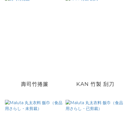
壽司竹捲簾
KAN 竹製 刮刀