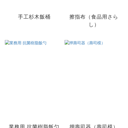
手工杉木飯桶
擦指布（食品用さら
し）
業務用 抗菌樹脂飯勺
押壽司器（壽司模）