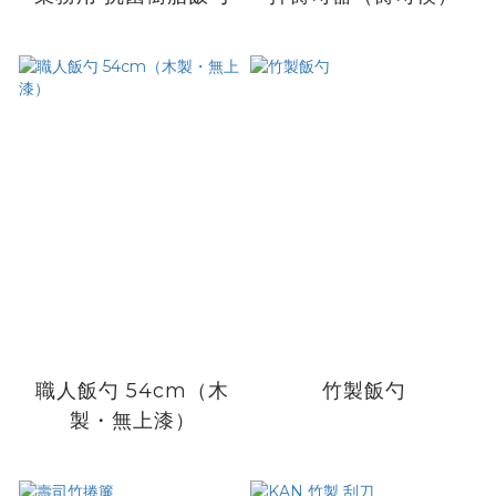
職人飯勺 54cm（木
竹製飯勺
製・無上漆）