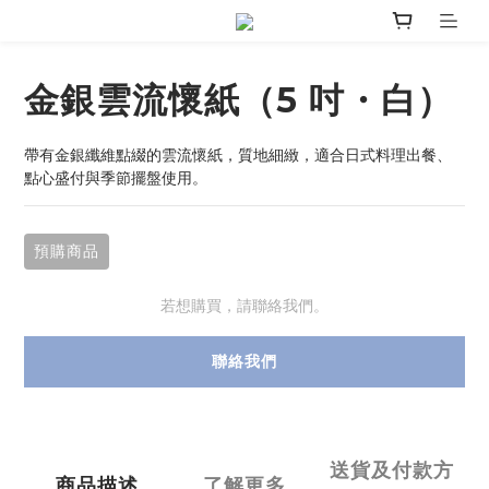
金銀雲流懷紙（5 吋・白）
帶有金銀纖維點綴的雲流懷紙，質地細緻，適合日式料理出餐、
點心盛付與季節擺盤使用。
預購商品
若想購買，請聯絡我們。
聯絡我們
送貨及付款方
商品描述
了解更多