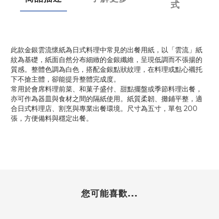
式
此款金銀雲流懷紙為日式料理中常見的出餐用紙，以「雲流」紙
紋為基礎，紙面自然分布細緻的金銀纖維，呈現低調而不張揚的
質感。整體色調為白色，搭配金銀點狀紋理，在料理或點心襯托
下不搶主體，卻能提升整體完成度。
常用於會席料理前菜、和菓子盛付、甜點擺盤或季節料理出餐，
亦可作為器皿與食材之間的隔紙使用。紙質柔韌、攤鋪平整，適
合日式料理店、割烹與專業出餐環境。尺寸為五寸，單包 200
張，方便備料與穩定出餐。
您可能喜歡...