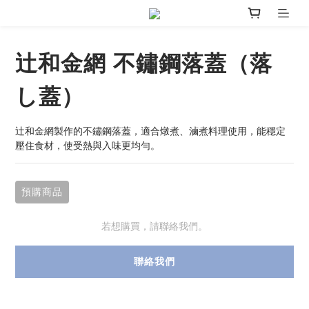
辻和金網 不鏽鋼落蓋（落
し蓋）
辻和金網製作的不鏽鋼落蓋，適合燉煮、滷煮料理使用，能穩定
壓住食材，使受熱與入味更均勻。
預購商品
若想購買，請聯絡我們。
聯絡我們