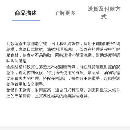
送貨及付款方
商品描述
了解更多
式
此款落蓋由京都老字號工房辻和金網製作，採用不鏽鋼細密金網
結構，專為日式燉煮、滷煮料理所設計。落蓋在料理過程中可輕
壓食材，使食材不易翻動，同時讓湯汁循環流動，幫助熱度與調
味均勻滲透。
金網結構相較實心落蓋更不易阻斷蒸氣，能在維持適度對流的狀
態下，穩定控制火候，特別適合使用於煮魚、燉蔬菜、滷物等需
要細緻火力的料理。搭配長柄設計，操作時不易燙手，起鍋與調
整位置更加安全順手。
整體作工紮實，耐用度高，適合日式料理店、割烹與重視火候掌
控的專業廚房，是實務性極高的經典調理道具。