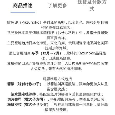
送貨及付款方
商品描述
了解更多
式
鯡魚卵（Kazunoko）是鯡魚的魚卵，以金黃色、顆粒分明且獨
特的脆彈口感聞名，
常見於日本新年傳統御節料理（おせち料理）中，象徵子孫繁榮
與富貴吉祥。
主要產地包括日本北海道、東北沿岸、俄羅斯遠東地區與北美阿
拉斯加等海域。
最佳食用期為
冬季（12月～2月）
，此時的Kazunoko品質最
佳，口感最為鮮脆。
其獨特的口感介於爽脆與彈牙之間，入口後魚卵細密的顆粒感在
舌尖綻放，帶有天然的海洋風味。
建議料理方式包括
醬漬（味付け数の子）
，以醬油與高湯醃製，讓魚卵更加入味且
富含層次感；
清水浸泡後涼拌
，搭配柴魚片與醬油享受其最原始的鮮味；
切片壽司（数の子寿司）
，搭配醋飯與海苔，增添風味與口感；
海鮮沙拉（数の子サラダ）
，與鮭魚卵或海膽一同享用，提升高
級感與鮮美度。