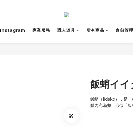
Instagram
專業服務
職人道具
所有商品
倉儲管
飯蛸イイ
飯蛸（Iidako），
體內充滿卵，形似「飯