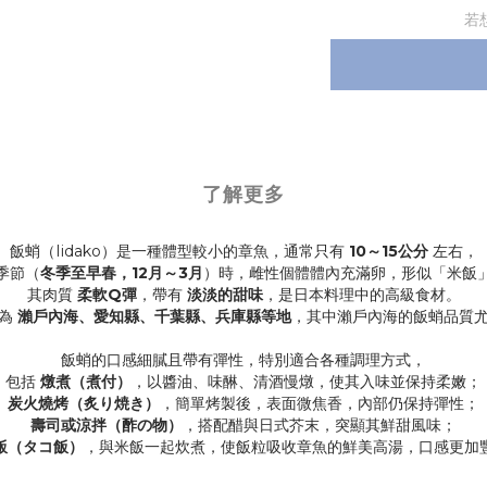
若
了解更多
飯蛸（Iidako）是一種體型較小的章魚，通常只有
10～15公分
左右，
季節（
冬季至早春，12月～3月
）時，雌性個體體內充滿卵，形似「米飯
其肉質
柔軟Q彈
，帶有
淡淡的甜味
，是日本料理中的高級食材。
地為
瀨戶內海、愛知縣、千葉縣、兵庫縣等地
，其中瀨戶內海的飯蛸品質
飯蛸的口感細膩且帶有彈性，特別適合各種調理方式，
包括
燉煮（煮付）
，以醬油、味醂、清酒慢燉，使其入味並保持柔嫩；
炭火燒烤（炙り焼き）
，簡單烤製後，表面微焦香，內部仍保持彈性；
壽司或涼拌（酢の物）
，搭配醋與日式芥末，突顯其鮮甜風味；
飯（タコ飯）
，與米飯一起炊煮，使飯粒吸收章魚的鮮美高湯，口感更加