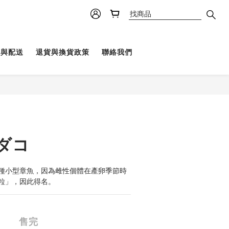
理與配送
退貨與換貨政策
聯絡我們
ダコ
是一種小型章魚，因為雌性個體在產卵季節時
粒」，因此得名。
售完