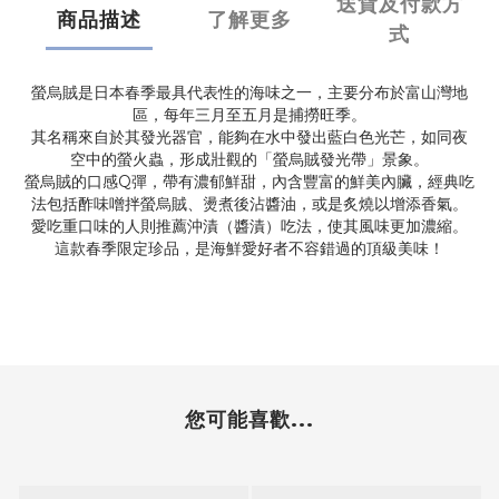
送貨及付款方
商品描述
了解更多
式
螢烏賊是日本春季最具代表性的海味之一，主要分布於富山灣地
區，每年三月至五月是捕撈旺季。
其名稱來自於其發光器官，能夠在水中發出藍白色光芒，如同夜
空中的螢火蟲，形成壯觀的「螢烏賊發光帶」景象。
螢烏賊的口感Q彈，帶有濃郁鮮甜，內含豐富的鮮美內臟，經典吃
法包括酢味噌拌螢烏賊、燙煮後沾醬油，或是炙燒以增添香氣。
愛吃重口味的人則推薦沖漬（醬漬）吃法，使其風味更加濃縮。
這款春季限定珍品，是海鮮愛好者不容錯過的頂級美味！
您可能喜歡...