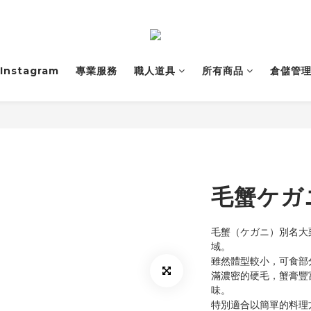
Instagram
專業服務
職人道具
所有商品
倉儲管
毛蟹ケガ
毛蟹（ケガニ）別名大
域。
雖然體型較小，可食部
滿濃密的硬毛，蟹膏豐
味。
特別適合以簡單的料理