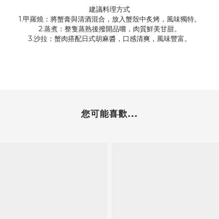
建議料理方式
1.甲羅燒：將蟹膏與清酒混合，放入蟹殼中炙烤，風味獨特。
2.蒸煮：整隻蒸熟後撥開品嚐，肉質鮮美甘甜。
3.沙拉：蟹肉搭配日式胡麻醬，口感清爽，風味豐富。
您可能喜歡...