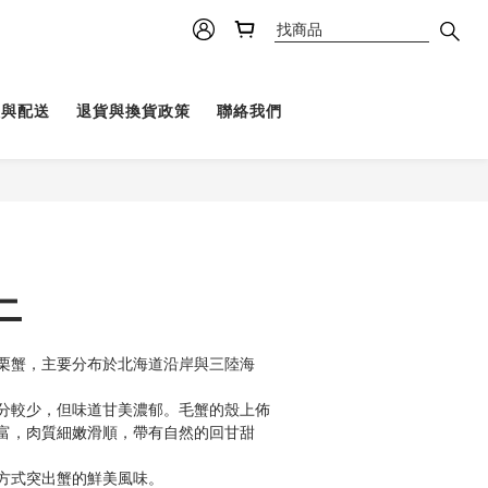
理與配送
退貨與換貨政策
聯絡我們
ニ
栗蟹，主要分布於北海道沿岸與三陸海
分較少，但味道甘美濃郁。毛蟹的殼上佈
富，肉質細嫩滑順，帶有自然的回甘甜
方式突出蟹的鮮美風味。