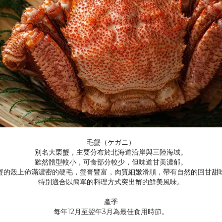
毛蟹（ケガニ）
別名大栗蟹，主要分布於北海道沿岸與三陸海域。
雖然體型較小，可食部分較少，但味道甘美濃郁。
蟹的殼上佈滿濃密的硬毛，蟹膏豐富，肉質細嫩滑順，帶有自然的回甘甜
特別適合以簡單的料理方式突出蟹的鮮美風味。
產季
每年12月至翌年3月為最佳食用時節。