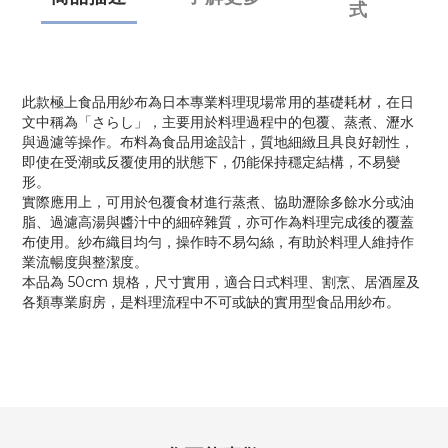
式
此款極上食品用紗布為日本專業料理現場常用的基礎耗材，在日
文中稱為「さらし」，主要用於料理過程中的包覆、蒸煮、瀝水
與過濾等操作。布料為食品用途設計，質地細緻且具良好韌性，
即使在受潮或反覆使用的狀態下，仍能保持穩定結構，不易變
形。
實際應用上，可用於包覆食材進行蒸煮、協助瀝除多餘水分或油
脂、過濾高湯與醬汁中的細碎雜質，亦可作為料理完成後的覆蓋
布使用。紗布織目均勻，操作時不易勾絲，有助於料理人維持作
業流暢度與整潔度。
本品為 50cm 規格，尺寸實用，適合日式料理、割烹、居酒屋及
各類專業廚房，是料理流程中不可或缺的實用型食品用紗布。