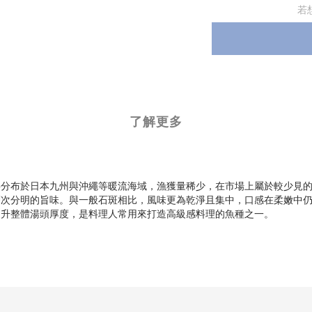
若
了解更多
要分布於日本九州與沖繩等暖流海域，漁獲量稀少，在市場上屬於較少見
層次分明的旨味。與一般石斑相比，風味更為乾淨且集中，口感在柔嫩中
提升整體湯頭厚度，是料理人常用來打造高級感料理的魚種之一。