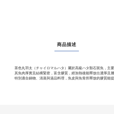
商品描述
茶色丸羽太（チャイロマルハタ）屬於高級ハタ類石斑魚，主
其魚肉厚實且結構緊密，富含膠質，經加熱後能釋放出濃厚且
特別適合鍋物、清蒸與湯品料理，魚皮與魚骨所釋放的膠質能