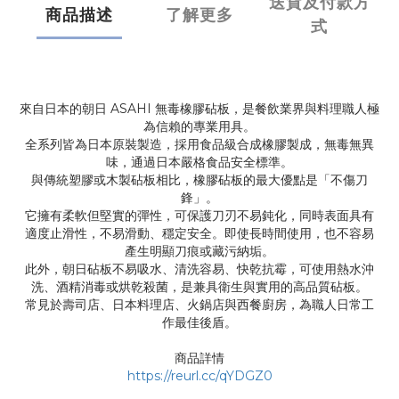
送貨及付款方
商品描述
了解更多
式
來自日本的朝日 ASAHI 無毒橡膠砧板，是餐飲業界與料理職人極
為信賴的專業用具。
全系列皆為日本原裝製造，採用食品級合成橡膠製成，無毒無異
味，通過日本嚴格食品安全標準。
與傳統塑膠或木製砧板相比，橡膠砧板的最大優點是「不傷刀
鋒」。
它擁有柔軟但堅實的彈性，可保護刀刃不易鈍化，同時表面具有
適度止滑性，不易滑動、穩定安全。即使長時間使用，也不容易
產生明顯刀痕或藏污納垢。
此外，朝日砧板不易吸水、清洗容易、快乾抗霉，可使用熱水沖
洗、酒精消毒或烘乾殺菌，是兼具衛生與實用的高品質砧板。
常見於壽司店、日本料理店、火鍋店與西餐廚房，為職人日常工
作最佳後盾。
商品詳情
https://reurl.cc/qYDGZ0