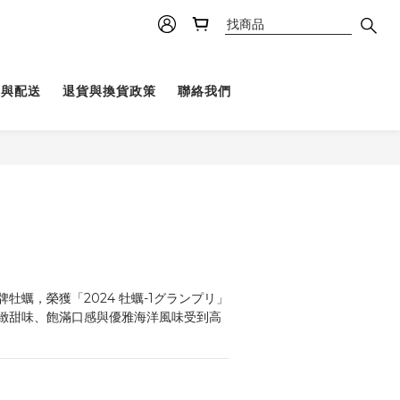
理與配送
退貨與換貨政策
聯絡我們
牡蠣，榮獲「2024 牡蠣-1グランプリ」
緻甜味、飽滿口感與優雅海洋風味受到高