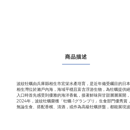
商品描述
波紋牡蠣由兵庫縣相生市宏栄水產培育，是近年備受矚目的日
相生灣位於瀨戶內海，海域平穩且富含浮游生物，為牡蠣提供
入口時首先感受到優雅的海洋香氣，接著鮮味與甘甜層層展開
2024年，波紋牡蠣榮獲「牡蠣-1グランプリ」生食部門優
無論生食、搭配香檳、清酒，或作為高級牡蠣拼盤，都能展現