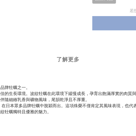
若
了解更多
本品牌牡蠣之一。
絕佳的生長環境。波紋牡蠣在此環境下緩慢成長，孕育出飽滿厚實的肉質
，伴隨細緻乳香與礦物風味，尾韻乾淨且不厚重。
秀賞，在日本眾多品牌牡蠣中脫穎而出。這項殊榮不僅肯定其風味表現，也
波紋牡蠣獨特且優雅的魅力。